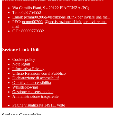
Via Camillo Piatti, 9 - 29122 PIACENZA (PC)
Tel:
0523 754552
Email:
pcmm00200q@istruzione.it
Link per inviare una mail
PEC:
pcmm00200q@pec.istruzione.it
Link per inviare una
mail
C.F.: 80009770332
Sezione Link Utili
Cookie policy
Note legali
Informativa Privacy
Ufficio Relazioni con il Pubblico
Dichiarazione di accessibilità
Obiettivi di accessibilità
Whistleblowing
Gestione consensi cookie
Amministrazione trasparente
Pagina visualizzata
149111
volte