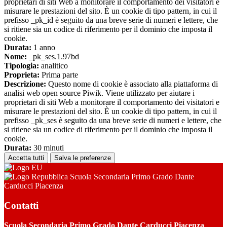
proprietari di siti Web a monitorare il comportamento dei visitatori e
misurare le prestazioni del sito. È un cookie di tipo pattern, in cui il
prefisso _pk_id è seguito da una breve serie di numeri e lettere, che
si ritiene sia un codice di riferimento per il dominio che imposta il
cookie.
Durata:
1 anno
Nome:
_pk_ses.1.97bd
Tipologia:
analitico
Proprieta:
Prima parte
Descrizione:
Questo nome di cookie è associato alla piattaforma di
analisi web open source Piwik. Viene utilizzato per aiutare i
proprietari di siti Web a monitorare il comportamento dei visitatori e
misurare le prestazioni del sito. È un cookie di tipo pattern, in cui il
prefisso _pk_ses è seguito da una breve serie di numeri e lettere, che
si ritiene sia un codice di riferimento per il dominio che imposta il
cookie.
Durata:
30 minuti
Accetta tutti
Salva le preferenze
Scuola Secondaria Primo Grado Dante
Carducci Piacenza
Contatti
Scuola Secondaria Primo Grado Dante Carducci Piacenza