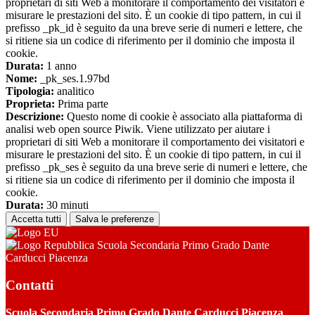
proprietari di siti Web a monitorare il comportamento dei visitatori e
misurare le prestazioni del sito. È un cookie di tipo pattern, in cui il
prefisso _pk_id è seguito da una breve serie di numeri e lettere, che
si ritiene sia un codice di riferimento per il dominio che imposta il
cookie.
Durata:
1 anno
Nome:
_pk_ses.1.97bd
Tipologia:
analitico
Proprieta:
Prima parte
Descrizione:
Questo nome di cookie è associato alla piattaforma di
analisi web open source Piwik. Viene utilizzato per aiutare i
proprietari di siti Web a monitorare il comportamento dei visitatori e
misurare le prestazioni del sito. È un cookie di tipo pattern, in cui il
prefisso _pk_ses è seguito da una breve serie di numeri e lettere, che
si ritiene sia un codice di riferimento per il dominio che imposta il
cookie.
Durata:
30 minuti
Accetta tutti
Salva le preferenze
Scuola Secondaria Primo Grado Dante
Carducci Piacenza
Contatti
Scuola Secondaria Primo Grado Dante Carducci Piacenza