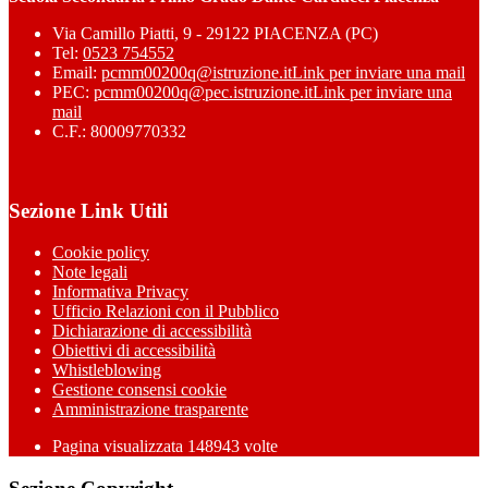
Via Camillo Piatti, 9 - 29122 PIACENZA (PC)
Tel:
0523 754552
Email:
pcmm00200q@istruzione.it
Link per inviare una mail
PEC:
pcmm00200q@pec.istruzione.it
Link per inviare una
mail
C.F.: 80009770332
Sezione Link Utili
Cookie policy
Note legali
Informativa Privacy
Ufficio Relazioni con il Pubblico
Dichiarazione di accessibilità
Obiettivi di accessibilità
Whistleblowing
Gestione consensi cookie
Amministrazione trasparente
Pagina visualizzata
148943
volte