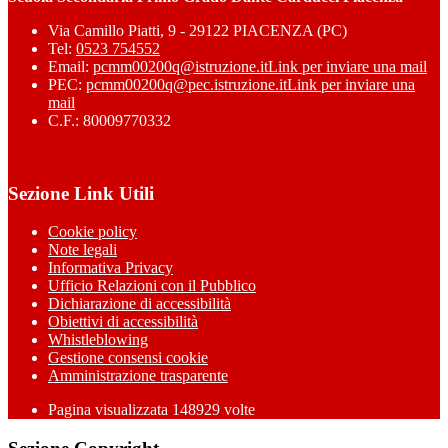
Via Camillo Piatti, 9 - 29122 PIACENZA (PC)
Tel:
0523 754552
Email:
pcmm00200q@istruzione.it
Link per inviare una mail
PEC:
pcmm00200q@pec.istruzione.it
Link per inviare una
mail
C.F.: 80009770332
Sezione Link Utili
Cookie policy
Note legali
Informativa Privacy
Ufficio Relazioni con il Pubblico
Dichiarazione di accessibilità
Obiettivi di accessibilità
Whistleblowing
Gestione consensi cookie
Amministrazione trasparente
Pagina visualizzata
148929
volte