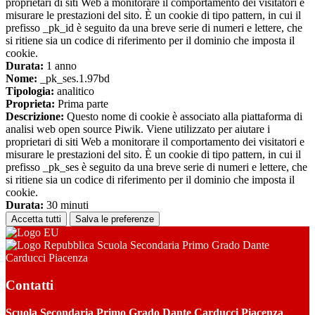
proprietari di siti Web a monitorare il comportamento dei visitatori e
misurare le prestazioni del sito. È un cookie di tipo pattern, in cui il
prefisso _pk_id è seguito da una breve serie di numeri e lettere, che
si ritiene sia un codice di riferimento per il dominio che imposta il
cookie.
Durata:
1 anno
Nome:
_pk_ses.1.97bd
Tipologia:
analitico
Proprieta:
Prima parte
Descrizione:
Questo nome di cookie è associato alla piattaforma di
analisi web open source Piwik. Viene utilizzato per aiutare i
proprietari di siti Web a monitorare il comportamento dei visitatori e
misurare le prestazioni del sito. È un cookie di tipo pattern, in cui il
prefisso _pk_ses è seguito da una breve serie di numeri e lettere, che
si ritiene sia un codice di riferimento per il dominio che imposta il
cookie.
Durata:
30 minuti
Accetta tutti
Salva le preferenze
Scuola Secondaria Primo Grado Dante
Carducci Piacenza
Contatti
Scuola Secondaria Primo Grado Dante Carducci Piacenza