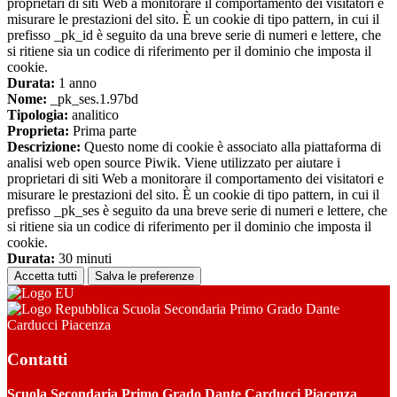
proprietari di siti Web a monitorare il comportamento dei visitatori e
misurare le prestazioni del sito. È un cookie di tipo pattern, in cui il
prefisso _pk_id è seguito da una breve serie di numeri e lettere, che
si ritiene sia un codice di riferimento per il dominio che imposta il
cookie.
Durata:
1 anno
Nome:
_pk_ses.1.97bd
Tipologia:
analitico
Proprieta:
Prima parte
Descrizione:
Questo nome di cookie è associato alla piattaforma di
analisi web open source Piwik. Viene utilizzato per aiutare i
proprietari di siti Web a monitorare il comportamento dei visitatori e
misurare le prestazioni del sito. È un cookie di tipo pattern, in cui il
prefisso _pk_ses è seguito da una breve serie di numeri e lettere, che
si ritiene sia un codice di riferimento per il dominio che imposta il
cookie.
Durata:
30 minuti
Accetta tutti
Salva le preferenze
Scuola Secondaria Primo Grado Dante
Carducci Piacenza
Contatti
Scuola Secondaria Primo Grado Dante Carducci Piacenza