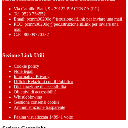
Via Camillo Piatti, 9 - 29122 PIACENZA (PC)
Tel:
0523 754552
Email:
pcmm00200q@istruzione.it
Link per inviare una mail
PEC:
pcmm00200q@pec.istruzione.it
Link per inviare una
mail
C.F.: 80009770332
Sezione Link Utili
Cookie policy
Note legali
Informativa Privacy
Ufficio Relazioni con il Pubblico
Dichiarazione di accessibilità
Obiettivi di accessibilità
Whistleblowing
Gestione consensi cookie
Amministrazione trasparente
Pagina visualizzata
148941
volte