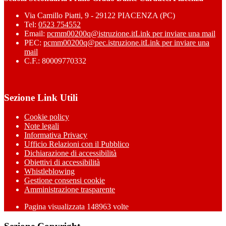
Via Camillo Piatti, 9 - 29122 PIACENZA (PC)
Tel:
0523 754552
Email:
pcmm00200q@istruzione.it
Link per inviare una mail
PEC:
pcmm00200q@pec.istruzione.it
Link per inviare una
mail
C.F.: 80009770332
Sezione Link Utili
Cookie policy
Note legali
Informativa Privacy
Ufficio Relazioni con il Pubblico
Dichiarazione di accessibilità
Obiettivi di accessibilità
Whistleblowing
Gestione consensi cookie
Amministrazione trasparente
Pagina visualizzata
148963
volte