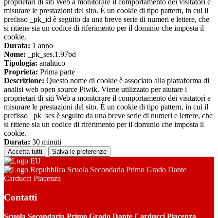
proprietari di siti Web a monitorare il comportamento dei visitatori e
misurare le prestazioni del sito. È un cookie di tipo pattern, in cui il
prefisso _pk_id è seguito da una breve serie di numeri e lettere, che
si ritiene sia un codice di riferimento per il dominio che imposta il
cookie.
Durata:
1 anno
Nome:
_pk_ses.1.97bd
Tipologia:
analitico
Proprieta:
Prima parte
Descrizione:
Questo nome di cookie è associato alla piattaforma di
analisi web open source Piwik. Viene utilizzato per aiutare i
proprietari di siti Web a monitorare il comportamento dei visitatori e
misurare le prestazioni del sito. È un cookie di tipo pattern, in cui il
prefisso _pk_ses è seguito da una breve serie di numeri e lettere, che
si ritiene sia un codice di riferimento per il dominio che imposta il
cookie.
Durata:
30 minuti
Accetta tutti
Salva le preferenze
Scuola Secondaria Primo Grado Dante
Carducci Piacenza
Contatti
Scuola Secondaria Primo Grado Dante Carducci Piacenza