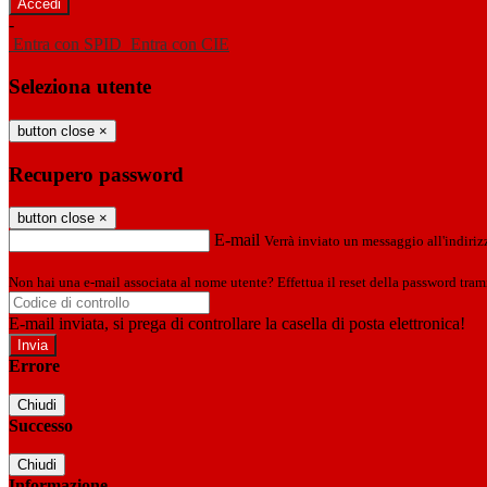
-
Entra con SPID
Entra con CIE
Seleziona utente
button close
×
Recupero password
button close
×
E-mail
Verrà inviato un messaggio all'indirizz
Non hai una e-mail associata al nome utente? Effettua il reset della password tram
E-mail inviata, si prega di controllare la casella di posta elettronica!
Errore
Chiudi
Successo
Chiudi
Informazione